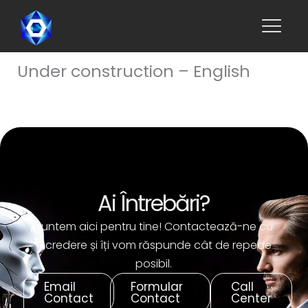
Skip
to
content
Under construction – English
Ai Întrebări?
Suntem aici pentru tine! Contactează-ne cu
încredere și îți vom răspunde cât de repede
posibil.
Email
Formular
Call
Contact
Contact
Center