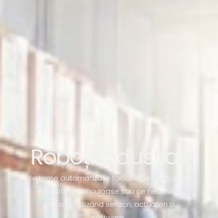
Roboți Industiali
Sisteme automatizate folosite pentru sarcini
repetitive, periculoase sau ce necesită
precizie, utilizând senzori, actuatori și
software.