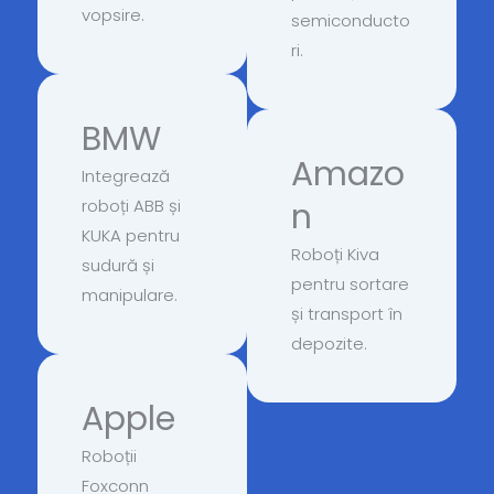
vopsire.
semiconducto
ri.
BMW
Amazo
Integrează
roboți ABB și
n
KUKA pentru
Roboți Kiva
sudură și
pentru sortare
manipulare.
și transport în
depozite.
Apple
Roboții
Foxconn