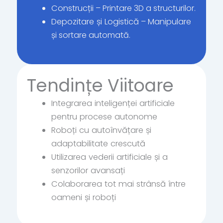
Construcții
– Printare 3D a structurilor.
Depozitare și Logistică
– Manipulare
și sortare automată.
Tendințe Viitoare
Integrarea inteligenței artificiale
pentru procese autonome
Roboți cu autoînvățare și
adaptabilitate crescută
Utilizarea vederii artificiale și a
senzorilor avansați
Colaborarea tot mai strânsă între
oameni și roboți