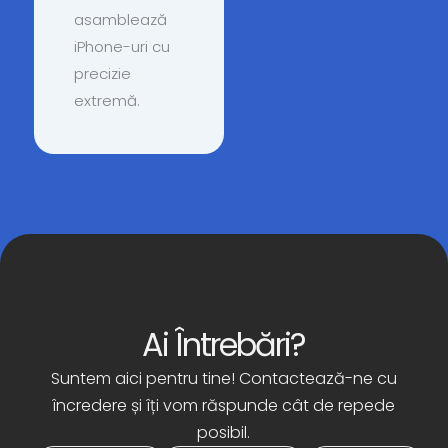
asamblează
iPhone-uri cu
precizie
extremă.
Ai Întrebări?
Suntem aici pentru tine! Contactează-ne cu
încredere și îți vom răspunde cât de repede
posibil.