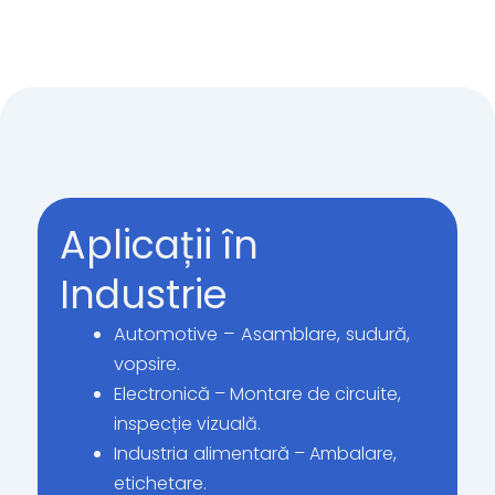
Aplicații în
Industrie
Automotive – Asamblare, sudură,
vopsire.
Electronică
– Montare de circuite,
inspecție vizuală.
Industria alimentară
– Ambalare,
etichetare.