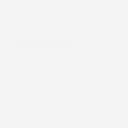
Finanțare
Finanțarea de achiziții reprezintă procesul prin
care o persoană fizică sau juridică obține
fonduri pentru a cumpăra bunuri, servicii sau
active. Aceasta poate include credite
bancare, leasing, fonduri proprii sau alte
forme de finanțare externe. Scopul este de a
facilita o achiziție fără a fi necesară plata
integrală imediată din surse proprii.