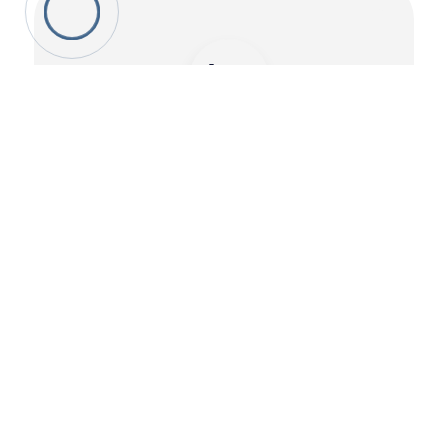
Inovație Continuă
Ne angajăm să dezvoltăm soluții
moderne și eficiente, adaptate nevoilor
în schimbare ale pieței și clienților noștri.