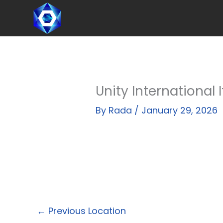
Skip
to
content
Unity International I
By
Rada
/
January 29, 2026
←
Previous Location