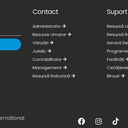
Contact
Suport
Administrativ
Resursă 
Resurse Umane
Resursă R
Vânzări
Servicii De
Juridic
Programe
Contabilitate
Facilități
Management
Cetățenie
Resursă Robotică
Birouri
F
I
T
ernational
a
n
i