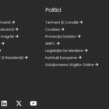
Politici
Umană
Termeni Și Condiții
obotică
Cookies
 Imigrări
Protecția Datelor
ANPC
Legislație De Mediere
 Și Rezidență
Instituții Europene
Soluționarea Litigiilor Online
L
X
Y
@ 2025 by Unity International SRL
i
-
o